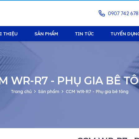
0907 742 678
I THIỆU
SẢN PHẨM
TIN TỨC
TUYỂN DỤN
M WR-R7 - PHỤ GIA BÊ T
Trang chủ
Sản phẩm
CCM WR-R7 - Phụ gia bê tông