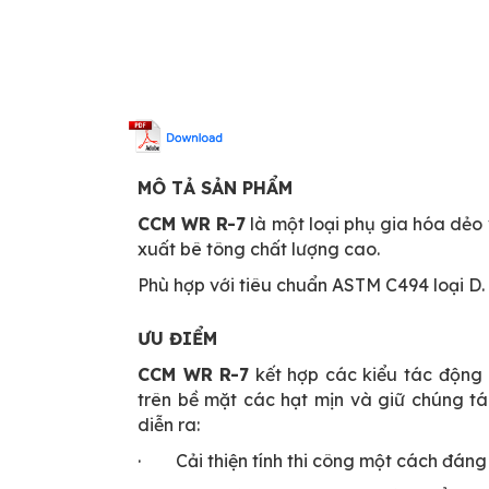
MÔ TẢ SẢN PHẨM
CCM WR R-7
là một loại phụ gia hóa dẻo 
xuất bê tông chất lượng cao.
Phù hợp với tiêu chuẩn ASTM C494 loại D.
ƯU ĐIỂM
CCM WR R-7
kết hợp các kiểu tác động 
trên bề mặt các hạt mịn và giữ chúng tá
diễn ra:
· Cải thiện tính thi công một cách đáng