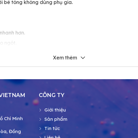
 bê tông không dùng phụ gia.
nhanh hơn.
o ngót.
n các chất ăn mòn khác và do đó có thể
 tông cốt thép và bê tông dự ứng lực.
 tông cần duy trì độ sụt trong điều kiện
 VIETNAM
CÔNG TY
Giới thiệu
Hồ Chí Minh
Sản phẩm
Tin tức
Hòa, Đồng
Liên hệ