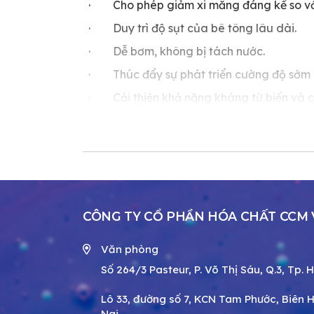
· Cho phép giảm xi măng đáng kể so với
· Duy trì độ sụt của bê tông lâu dài.
· Dễ bơm, không bị tách nước.
· Thúc đẩy sự phát triển cường độ sớm 
· Cải thiện khả năng kháng từ biến và c
CCM WR R-7
không có chứa cả clorua lẫ
sử dụng không hạn chế cho các kết cấu bê
ỨNG DỤNG
CCM WR R-7
được đặc biệt sử dụng cho bê
khí hậu nóng như:
CÔNG TY CỔ PHẦN HÓA CHẤT CCM
• Đổ bê tông khối lớn.
Văn phòng
• Bê tông trộn sẵn.
Số 264/3 Pasteur, P. Võ Thị Sáu, Q.3, Tp. 
• Bê tông vận chuyển đi xa.
Lô 33, đường số 7, KCN Tam Phước, Biên 
• Bê tông bơm lên cao.
Nai