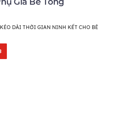
hụ Gia Bê Tông
KÉO DÀI THỜI GIAN NINH KẾT CHO BÊ
8